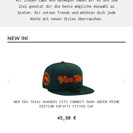
Wir lieben Caps und deswegen haben wir es uns zum
Ziel gesetzt dir die beste mögliche Auswahl zu
bieten. Wir setzen Trends und möchten dich jede
Woche mit neuen Styles überraschen.
NEW IN!
Produktgalerie überspringen
NEW ERA TEXAS RANGERS CITY CONNECT DARK GREEN PRIME
EDITION 59FIFTY FITTED CAP
45,90 €