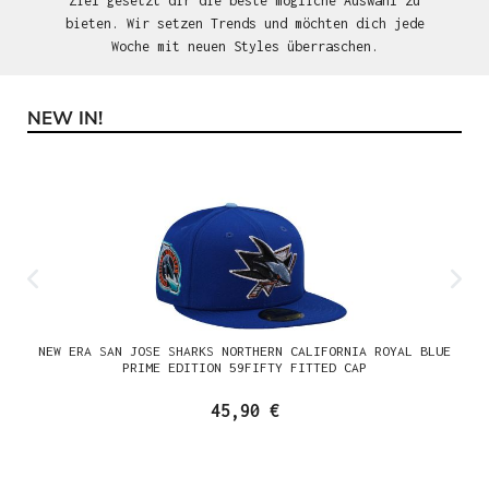
Ziel gesetzt dir die beste mögliche Auswahl zu
bieten. Wir setzen Trends und möchten dich jede
Woche mit neuen Styles überraschen.
NEW IN!
Produktgalerie überspringen
NEW ERA SAN JOSE SHARKS NORTHERN CALIFORNIA ROYAL BLUE
PRIME EDITION 59FIFTY FITTED CAP
45,90 €