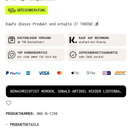
Kaufe dieses Produkt und erhalte 27 TOKENZ 💰
KOSTENLOSER VERSAND
KAUF AUF RECHNUNG
ab 75€ Bestellwert
einfach mit Klarna
TOP KUNDENSERVICE
ZUFRIENDEHEITSGARANTIE
wir sind immer für dich da!
oder Geld zurück!
BENACHRICHTIGT WERDEN, SOBALD ARTIKEL WIEDER LIEFERBAR IST!
PRODUKTNUMMER:
NWE-N-1290
-
PRODUKTDETAILS