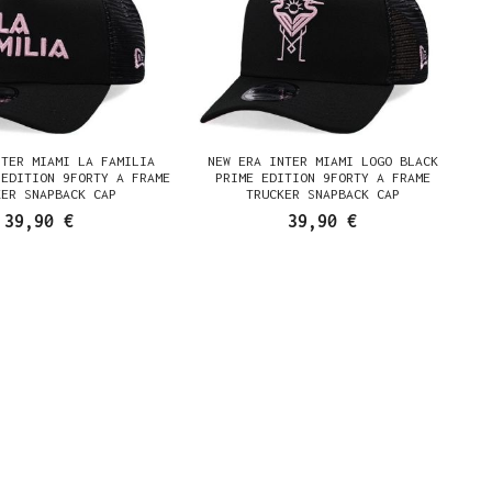
NTER MIAMI LA FAMILIA
NEW ERA INTER MIAMI LOGO BLACK
 EDITION 9FORTY A FRAME
PRIME EDITION 9FORTY A FRAME
KER SNAPBACK CAP
TRUCKER SNAPBACK CAP
39,90 €
39,90 €