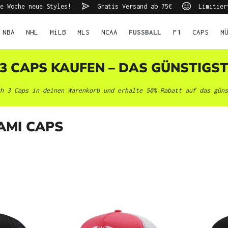
e Woche neue Styles!
Gratis Versand ab 75€
Limitier
NBA
NHL
MiLB
MLS
NCAA
FUSSBALL
F1
CAPS
M
 3 CAPS KAUFEN – DAS GÜNSTIGS
h 3 Caps in deinen Warenkorb und erhalte 50% Rabatt auf das güns
AMI CAPS