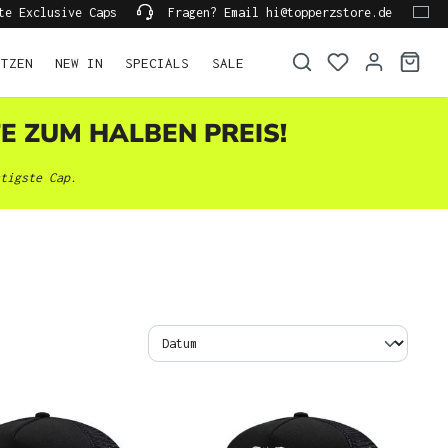
te Exclusive Caps
Fragen? Email hi@topperzstore.de
ÜTZEN
NEW IN
SPECIALS
SALE
TE ZUM HALBEN PREIS!
tigste Cap.