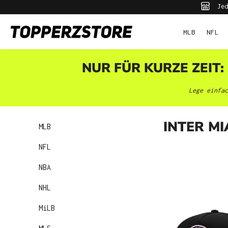
Jed
pringen
Zur Hauptnavigation springen
MLB
NFL
NUR FÜR KURZE ZEIT:
Lege einfac
INTER MI
MLB
NFL
NBA
NHL
MiLB