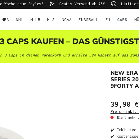
e Woche neue Styles!
Gratis Versand ab 75€
Limitier
NBA
NHL
MiLB
MLS
NCAA
FUSSBALL
F1
CAPS
M
 3 CAPS KAUFEN – DAS GÜNSTIGS
h 3 Caps in deinen Warenkorb und erhalte 50% Rabatt auf das güns
NEW ERA
SERIES 2
9FORTY 
39,90 €
Preise inkl. 
Nicht mehr v
✔️ Exklusive 
✔️ Kostenlose