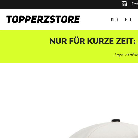
Jed
pringen
Zur Hauptnavigation springen
MLB
NFL
NUR FÜR KURZE ZEIT:
Lege einfac
Bildergalerie überspringen