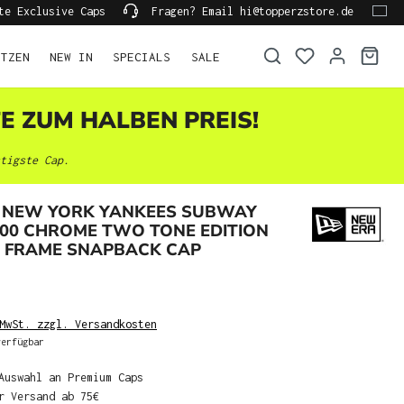
te Exclusive Caps
Fragen? Email hi@topperzstore.de
ÜTZEN
NEW IN
SPECIALS
SALE
TE ZUM HALBEN PREIS!
tigste Cap.
 NEW YORK YANKEES SUBWAY
000 CHROME TWO TONE EDITION
A FRAME SNAPBACK CAP
MwSt. zzgl. Versandkosten
erfügbar
Auswahl an Premium Caps
r Versand ab 75€