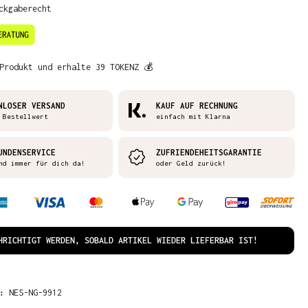
ckgaberecht
Produkt und erhalte 39 TOKENZ 💰
NLOSER VERSAND
KAUF AUF RECHNUNG
 Bestellwert
einfach mit Klarna
UNDENSERVICE
ZUFRIENDEHEITSGARANTIE
nd immer für dich da!
oder Geld zurück!
HRICHTIGT WERDEN, SOBALD ARTIKEL WIEDER LIEFERBAR IST!
R:
NES-NG-9912