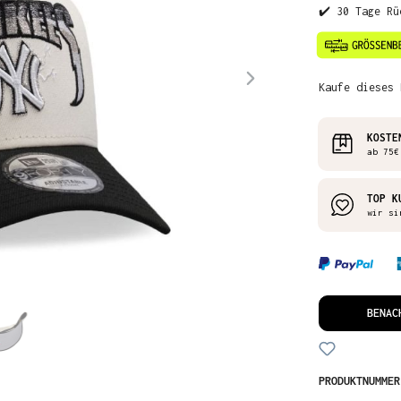
✔️ 30 Tage Rü
Kaufe dieses 
KOSTE
ab 75€
TOP K
wir si
BENAC
PRODUKTNUMME