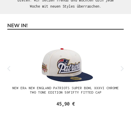
bieten. Wir setzen Trends und möchten dich jede
Woche mit neuen Styles überraschen.
NEW IN!
Produktgalerie überspringen
NEW ERA NEW ENGLAND PATRIOTS SUPER BOWL XXXVI CHROME
TWO TONE EDITION 59FIFTY FITTED CAP
45,90 €