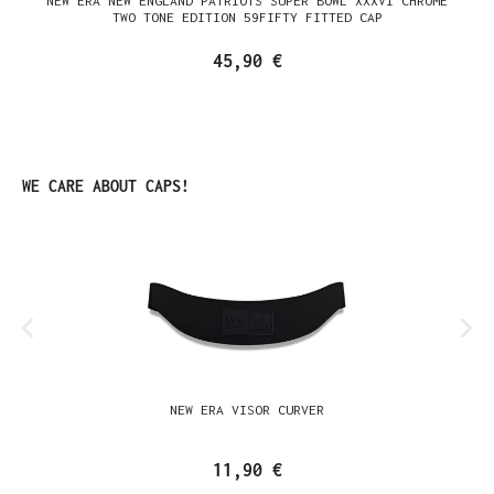
NEW ERA NEW ENGLAND PATRIOTS SUPER BOWL XXXVI CHROME
TWO TONE EDITION 59FIFTY FITTED CAP
45,90 €
Produktgalerie überspringen
WE CARE ABOUT CAPS!
NEW ERA VISOR CURVER
11,90 €