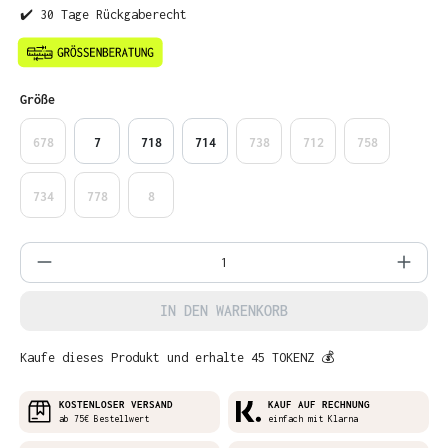
✔️ 30 Tage Rückgaberecht
auswählen
Größe
678
7
718
714
738
712
758
734
778
8
Produkt Anzahl: Gib den gewünschten Wer
IN DEN WARENKORB
Kaufe dieses Produkt und erhalte 45 TOKENZ 💰
KOSTENLOSER VERSAND
KAUF AUF RECHNUNG
ab 75€ Bestellwert
einfach mit Klarna