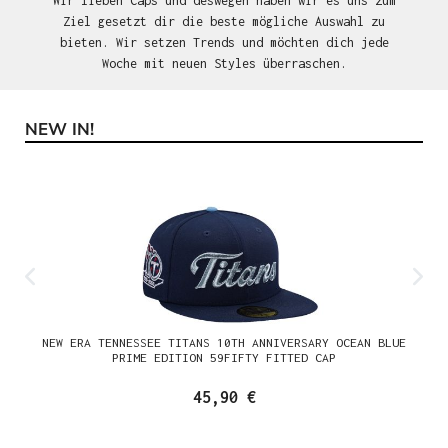
Wir lieben Caps und deswegen haben wir es uns zum
Ziel gesetzt dir die beste mögliche Auswahl zu
bieten. Wir setzen Trends und möchten dich jede
Woche mit neuen Styles überraschen.
NEW IN!
Produktgalerie überspringen
NEW ERA TENNESSEE TITANS 10TH ANNIVERSARY OCEAN BLUE
PRIME EDITION 59FIFTY FITTED CAP
45,90 €