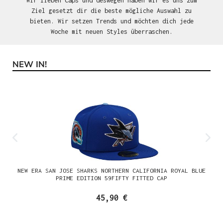
Wir lieben Caps und deswegen haben wir es uns zum
Ziel gesetzt dir die beste mögliche Auswahl zu
bieten. Wir setzen Trends und möchten dich jede
Woche mit neuen Styles überraschen.
NEW IN!
Produktgalerie überspringen
NEW ERA SAN JOSE SHARKS NORTHERN CALIFORNIA ROYAL BLUE
PRIME EDITION 59FIFTY FITTED CAP
45,90 €