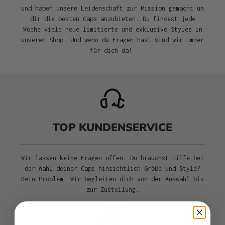
und haben unsere Leidenschaft zur Mission gemacht um
dir die besten Caps anzubieten. Du findest jede
Woche viele neue limitierte und exklusive Styles in
unserem Shop. Und wenn du Fragen hast sind wir immer
für dich da!
TOP KUNDENSERVICE
Wir lassen keine Fragen offen. Du brauchst Hilfe bei
der Wahl deiner Caps hinsichtlich Größe und Style?
Kein Problem. Wir begleiten dich von der Auswahl bis
zur Zustellung.