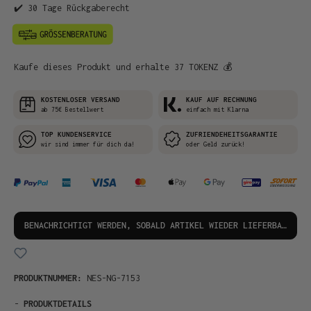
✔️ 30 Tage Rückgaberecht
Kaufe dieses Produkt und erhalte 37 TOKENZ 💰
KOSTENLOSER VERSAND
KAUF AUF RECHNUNG
ab 75€ Bestellwert
einfach mit Klarna
TOP KUNDENSERVICE
ZUFRIENDEHEITSGARANTIE
wir sind immer für dich da!
oder Geld zurück!
BENACHRICHTIGT WERDEN, SOBALD ARTIKEL WIEDER LIEFERBAR IST!
PRODUKTNUMMER:
NES-NG-7153
-
PRODUKTDETAILS