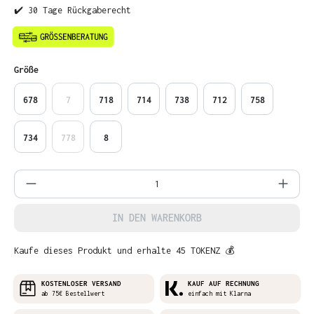
✔️ 30 Tage Rückgaberecht
auswählen
Größe
678
7
718
714
738
712
758
734
778
8
Produkt Anzahl: Gib den gewünschten Wer
IN DEN WARENKORB
Kaufe dieses Produkt und erhalte 45 TOKENZ 💰
KOSTENLOSER VERSAND
KAUF AUF RECHNUNG
ab 75€ Bestellwert
einfach mit Klarna