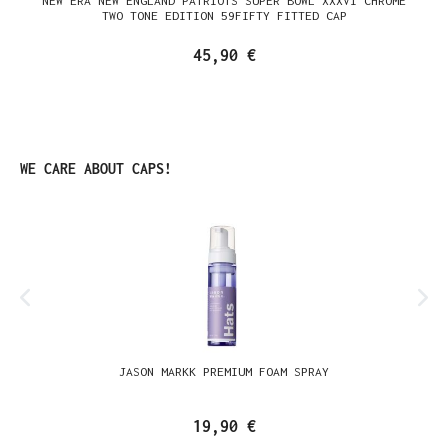
NEW ERA NEW ENGLAND PATRIOTS SUPER BOWL XXXVI CHROME
TWO TONE EDITION 59FIFTY FITTED CAP
45,90 €
Produktgalerie überspringen
WE CARE ABOUT CAPS!
JASON MARKK PREMIUM FOAM SPRAY
19,90 €