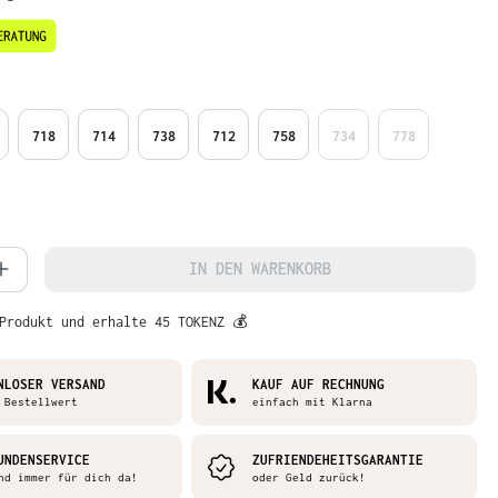
en
718
714
738
712
758
734
778
Anzahl: Gib den gewünschten Wert ein oder
IN DEN WARENKORB
Produkt und erhalte 45 TOKENZ 💰
NLOSER VERSAND
KAUF AUF RECHNUNG
Bestellwert
einfach mit Klarna
UNDENSERVICE
ZUFRIENDEHEITSGARANTIE
 immer für dich da!
oder Geld zurück!