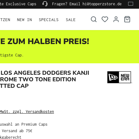
erte Exclusive Caps
Fragen? Email hi@topperzstore.de
TZEN
NEW IN
SPECIALS
SALE
TE ZUM HALBEN PREIS!
igste Cap.
LOS ANGELES DODGERS KANJI
HROME TWO TONE EDITION
ITTED CAP
wSt. zzgl. Versandkosten
Auswahl an Premium Caps
r Versand ab 75€
ckgaberecht