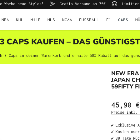
Jede Woche neue Styles!
Gratis Versand ab 75€
Limiti
NBA
NHL
MiLB
MLS
NCAA
FUSSBALL
F1
MÜ
CAPS
 3 CAPS KAUFEN – DAS GÜNSTIGS
ach 3 Caps in deinen Warenkorb und erhalte 50% Rabatt auf das günst
NEW ERA 
JAPAN C
59FIFTY F
45,90 €
Preise inkl. M
✔️ Exklusive 
✔️ Kostenlose
✔️ 30 Tage Rü