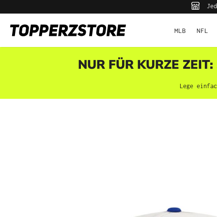
pringen
Zur Hauptnavigation springen
MLB
NFL
NUR FÜR KURZE ZEIT:
Lege einf
Bildergalerie überspringen