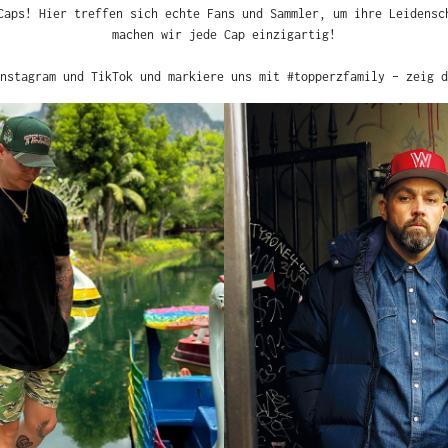
s! Hier treffen sich echte Fans und Sammler, um ihre Leidenschaft zu 
jede Cap einzigartig!
 Instagram und TikTok und markiere uns mit #topperzfamily – zeig de