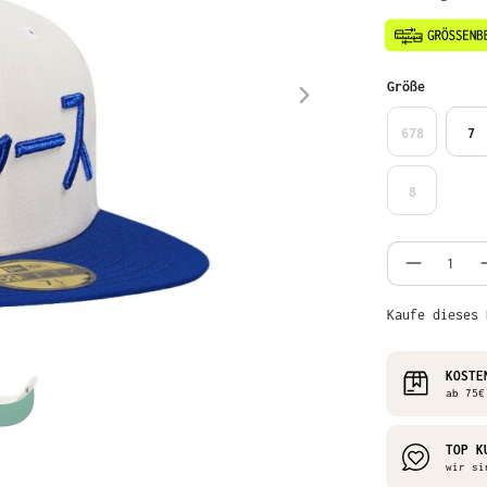
auswähl
Größe
678
7
8
Produkt 
Kaufe dieses 
KOSTE
ab 75€ 
TOP K
wir sind