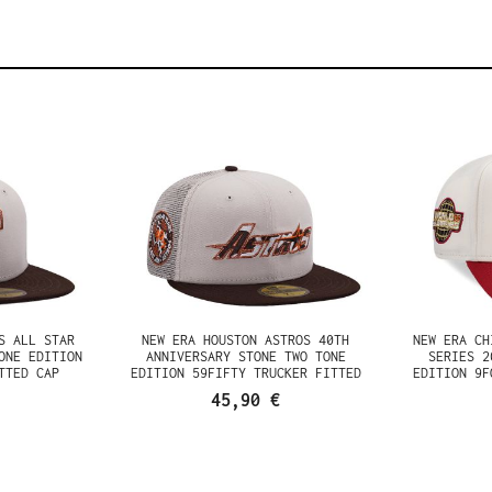
NGERS ALL
NEW ERA HOUSTON ASTROS
NEW ERA 
TONE TWO
40TH ANNIVERSARY STONE TWO
WORLD S
9FIFTY
TONE EDITION 59FIFTY
TWO TONE
D CAP
TRUCKER FITTED CAP
FRAM
45,90 €