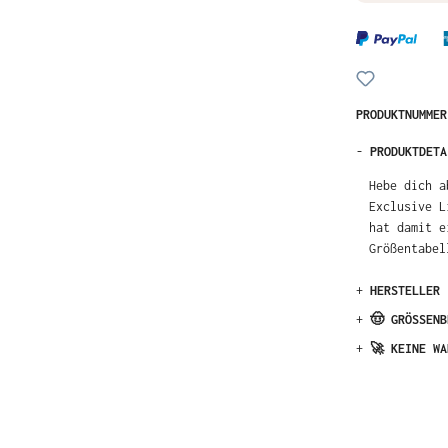
PRODUKTNUMME
-
PRODUKTDETA
Hebe dich a
Exclusive Li
damit eine 
erfahren.
+
HERSTELLER
+
🤠 GRÖSSENB
+
🚀 KEINE WA