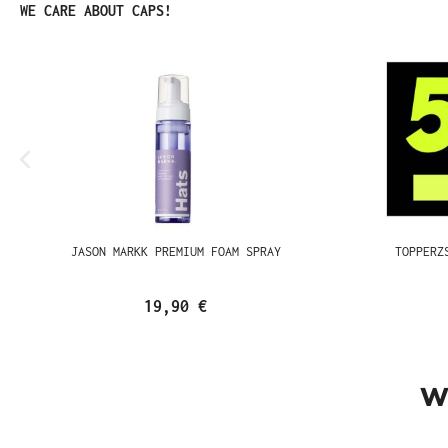
Produktgalerie überspringen
WE CARE ABOUT CAPS!
JASON MARKK PREMIUM FOAM SPRAY
TOPPERZST
19,90 €
W