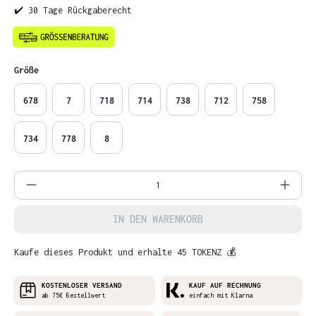
✔️ 30 Tage Rückgaberecht
auswählen
Größe
678
7
718
714
738
712
758
734
778
8
Produkt Anzahl: Gib den gewünschten Wer
IN DEN WARENKORB
Kaufe dieses Produkt und erhalte 45 TOKENZ 💰
KOSTENLOSER VERSAND
KAUF AUF RECHNUNG
ab 75€ Bestellwert
einfach mit Klarna