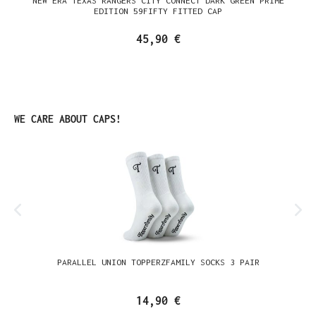
NEW ERA TEXAS RANGERS CITY CONNECT DARK GREEN PRIME
EDITION 59FIFTY FITTED CAP
45,90 €
Produktgalerie überspringen
WE CARE ABOUT CAPS!
PARALLEL UNION TOPPERZFAMILY SOCKS 3 PAIR
14,90 €