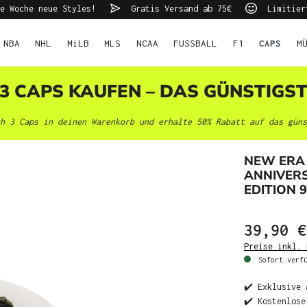
e Woche neue Styles!
Gratis Versand ab 75€
Limitier
NBA
NHL
MiLB
MLS
NCAA
FUSSBALL
F1
CAPS
M
 3 CAPS KAUFEN – DAS GÜNSTIGS
h 3 Caps in deinen Warenkorb und erhalte 50% Rabatt auf das güns
NEW ERA 
ANNIVER
EDITION 
39,90 €
Preise inkl. 
Sofort verfü
✔️ Exklusive 
✔️ Kostenlose