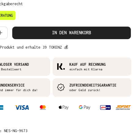
ckgaberecht
 Anzahl: Gib den gewünschten Wert ein 
IN DEN WARENKORB
Produkt und erhalte 39 TOKENZ 💰
NLOSER VERSAND
KAUF AUF RECHNUNG
 Bestellwert
einfach mit Klarna
UNDENSERVICE
ZUFRIENDEHEITSGARANTIE
nd immer für dich da!
oder Geld zurück!
R:
NES-NG-9673