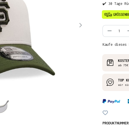
✔️ 30 Tage Rü
Produkt
Kaufe dieses 
KOSTE
ab 75€
TOP K
wir si
PRODUKTNUMME