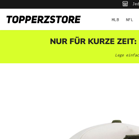
Jed
pringen
Zur Hauptnavigation springen
MLB
NFL
NUR FÜR KURZE ZEIT:
Lege einfac
Bildergalerie überspringen