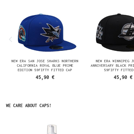
NEW ERA SAN JOSE SHARKS NORTHERN
NEW ERA WINNIPEG J
N
CALIFORNIA ROYAL BLUE PRIME
ANNIVERSARY BLACK PR
EDITION 59FIFTY FITTED CAP
59FIFTY FITTED
45,90 €
45,90 €
Produktgalerie überspringen
WE CARE ABOUT CAPS!