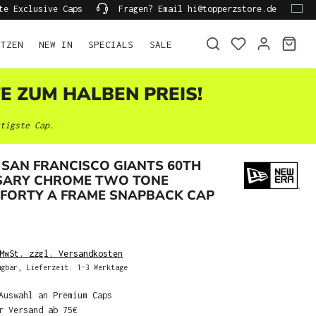
te Exclusive Caps
Fragen? Email hi@topperzstore.de
ÜTZEN
NEW IN
SPECIALS
SALE
TE ZUM HALBEN PREIS!
tigste Cap.
SAN FRANCISCO GIANTS 60TH
SARY CHROME TWO TONE
9FORTY A FRAME SNAPBACK CAP
MwSt. zzgl. Versandkosten
gbar, Lieferzeit: 1-3 Werktage
Auswahl an Premium Caps
r Versand ab 75€