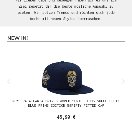
Wir lieben Caps und deswegen haben wir es uns zum
Ziel gesetzt dir die beste mögliche Auswahl zu
bieten. Wir setzen Trends und möchten dich jede
Woche mit neuen Styles überraschen.
NEW IN!
Produktgalerie überspringen
NEW ERA ATLANTA BRAVES WORLD SERIES 1995 SKULL OCEAN
BLUE PRIME EDITION 59FIFTY FITTED CAP
45,90 €