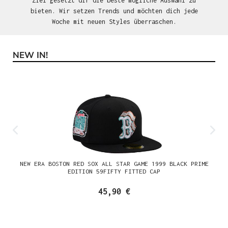
Ziel gesetzt dir die beste mögliche Auswahl zu
bieten. Wir setzen Trends und möchten dich jede
Woche mit neuen Styles überraschen.
NEW IN!
Produktgalerie überspringen
NEW ERA BOSTON RED SOX ALL STAR GAME 1999 BLACK PRIME
EDITION 59FIFTY FITTED CAP
45,90 €