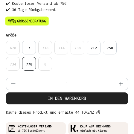
✔️ Kostenloser Versand ab 75€
✔️ 30 Tage Rückgaberecht
auswählen
Größe
678
7
718
714
738
712
758
734
778
8
Produkt Anzahl: Gib den gewünschten Wer
IN DEN WARENKORB
Kaufe dieses Produkt und erhalte 44 TOKENZ 💰
KOSTENLOSER VERSAND
KAUF AUF RECHNUNG
ab 75€ Bestellwert
einfach mit Klarna