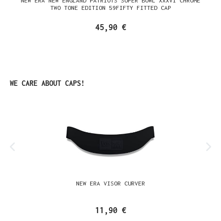
NEW ERA NEW ENGLAND PATRIOTS SUPER BOWL XXXVI CHROME
TWO TONE EDITION 59FIFTY FITTED CAP
45,90 €
Produktgalerie überspringen
WE CARE ABOUT CAPS!
NEW ERA VISOR CURVER
11,90 €