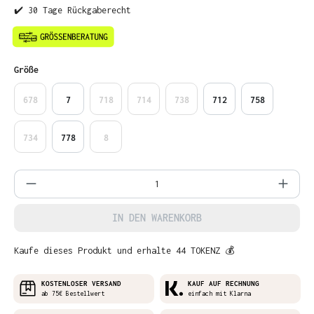
✔️ 30 Tage Rückgaberecht
auswählen
Größe
678
7
718
714
738
712
758
734
778
8
Produkt Anzahl: Gib den gewünschten Wer
IN DEN WARENKORB
Kaufe dieses Produkt und erhalte 44 TOKENZ 💰
KOSTENLOSER VERSAND
KAUF AUF RECHNUNG
ab 75€ Bestellwert
einfach mit Klarna