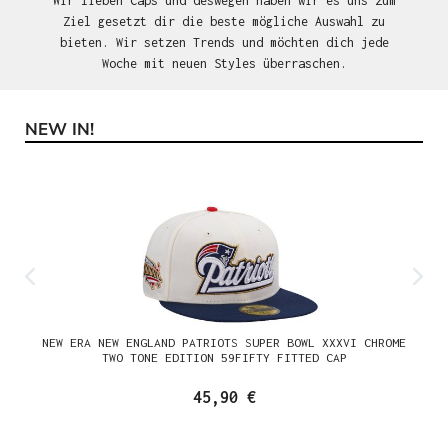
Wir lieben Caps und deswegen haben wir es uns zum
Ziel gesetzt dir die beste mögliche Auswahl zu
bieten. Wir setzen Trends und möchten dich jede
Woche mit neuen Styles überraschen.
NEW IN!
Produktgalerie überspringen
NEW ERA NEW ENGLAND PATRIOTS SUPER BOWL XXXVI CHROME
TWO TONE EDITION 59FIFTY FITTED CAP
45,90 €