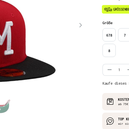
auswähl
Größe
678
7
8
Produkt
Kaufe dieses 
KOSTE
ab 75€
TOP K
wir si