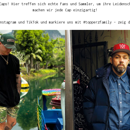
Caps! Hier treffen sich echte Fans und Sammler, um ihre Leidensc
machen wir jede Cap einzigartig!
nstagram und TikTok und markiere uns mit #topperzfamily – zeig d