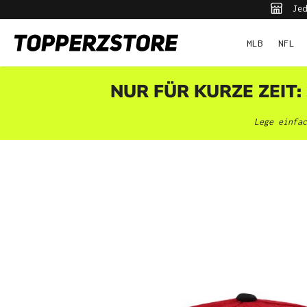
Jed
pringen
Zur Hauptnavigation springen
MLB
NFL
NUR FÜR KURZE ZEIT:
Lege einfac
Bildergalerie überspringen