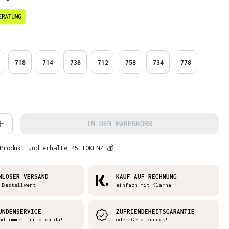
en
718
714
738
712
758
734
778
 Anzahl: Gib den gewünschten Wert ein 
IN DEN WARENKORB
Produkt und erhalte 45 TOKENZ 💰
NLOSER VERSAND
KAUF AUF RECHNUNG
 Bestellwert
einfach mit Klarna
UNDENSERVICE
ZUFRIENDEHEITSGARANTIE
nd immer für dich da!
oder Geld zurück!