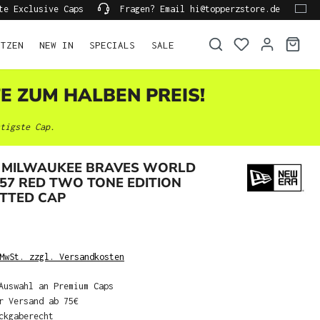
te Exclusive Caps
Fragen? Email hi@topperzstore.de
ÜTZEN
NEW IN
SPECIALS
SALE
TE ZUM HALBEN PREIS!
tigste Cap.
 MILWAUKEE BRAVES WORLD
957 RED TWO TONE EDITION
ITTED CAP
MwSt. zzgl. Versandkosten
Auswahl an Premium Caps
r Versand ab 75€
ckgaberecht