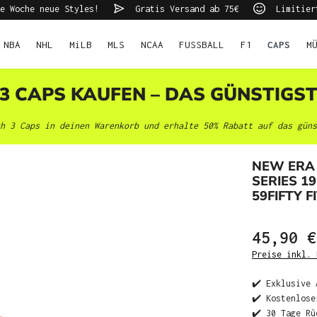
e Woche neue Styles!
Gratis Versand ab 75€
Limitier
NBA
NHL
MiLB
MLS
NCAA
FUSSBALL
F1
CAPS
M
 3 CAPS KAUFEN – DAS GÜNSTIGS
h 3 Caps in deinen Warenkorb und erhalte 50% Rabatt auf das güns
NEW ERA
SERIES 1
59FIFTY F
45,90 €
Preise inkl. 
✔️ Exklusive 
✔️ Kostenlose
✔️ 30 Tage Rü