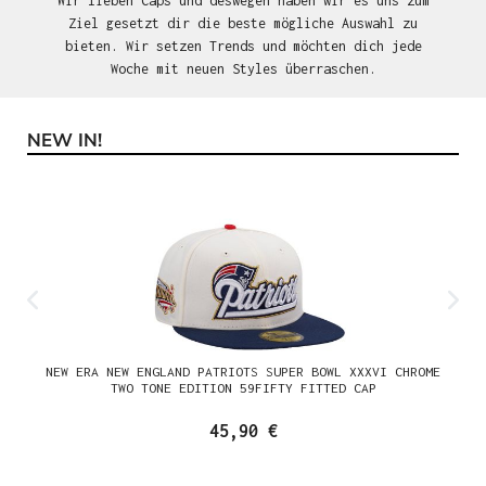
Wir lieben Caps und deswegen haben wir es uns zum
Ziel gesetzt dir die beste mögliche Auswahl zu
bieten. Wir setzen Trends und möchten dich jede
Woche mit neuen Styles überraschen.
NEW IN!
Produktgalerie überspringen
NEW ERA NEW ENGLAND PATRIOTS SUPER BOWL XXXVI CHROME
TWO TONE EDITION 59FIFTY FITTED CAP
45,90 €