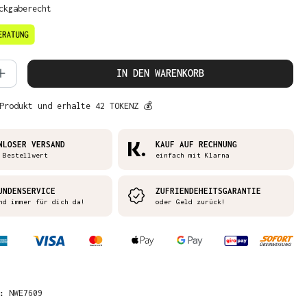
ckgaberecht
 Anzahl: Gib den gewünschten Wert ein 
IN DEN WARENKORB
Produkt und erhalte 42 TOKENZ 💰
NLOSER VERSAND
KAUF AUF RECHNUNG
 Bestellwert
einfach mit Klarna
UNDENSERVICE
ZUFRIENDEHEITSGARANTIE
nd immer für dich da!
oder Geld zurück!
R:
NWE7609