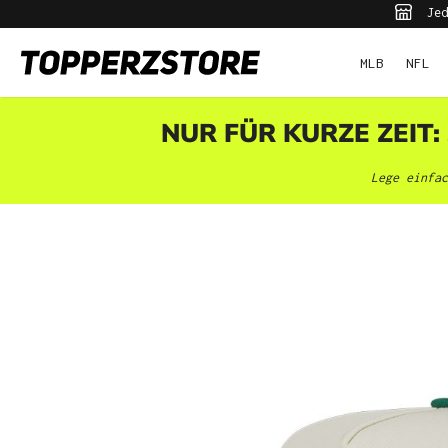
Jed
pringen
Zur Hauptnavigation springen
MLB
NFL
NUR FÜR KURZE ZEIT:
Lege einfac
Bildergalerie überspringen