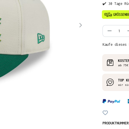
✔️ 30 Tage Rü
Produkt
Kaufe dieses 
KOSTE
ab 75€
TOP K
wir si
PRODUKTNUMME