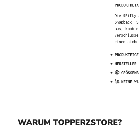
-
PRODUKTDETA
Die 9Fifty 
Snapback. S
aus, kombin
Verschlusse
einen siche
+
PRODUKTEIGE
+
HERSTELLER
+
🤠 GRÖSSENB
+
🚀 KEINE WA
WARUM TOPPERZSTORE?