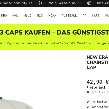
e Woche neue Styles!
Gratis Versand ab 75€
Limitier
NBA
NHL
MiLB
MLS
NCAA
FUSSBALL
F1
CAPS
M
 3 CAPS KAUFEN – DAS GÜNSTIGS
h 3 Caps in deinen Warenkorb und erhalte 50% Rabatt auf das güns
NEW ERA
CHAINSTI
CAP
42,90 €
Preise inkl. 
Sofort verfü
✔️ Exklusive 
✔️ Kostenlose