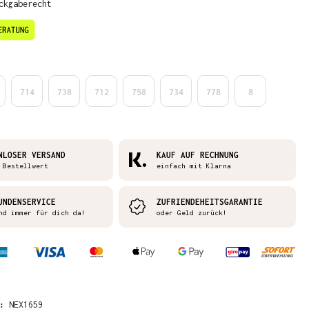
ckgaberecht
en
714
738
712
758
734
778
8
NLOSER VERSAND
KAUF AUF RECHNUNG
 Bestellwert
einfach mit Klarna
UNDENSERVICE
ZUFRIENDEHEITSGARANTIE
nd immer für dich da!
oder Geld zurück!
R:
NEX1659