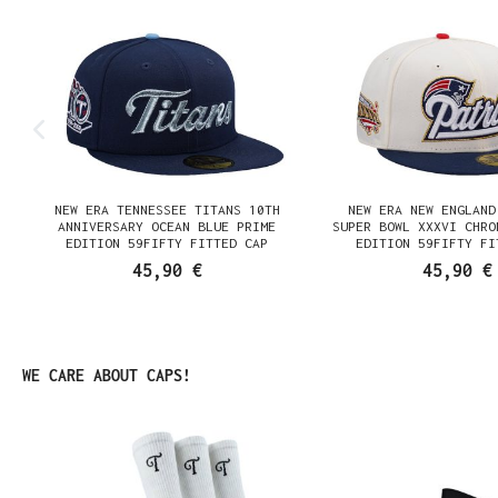
NEW ERA TENNESSEE TITANS 10TH
NEW ERA NEW ENGLAND
N
ANNIVERSARY OCEAN BLUE PRIME
SUPER BOWL XXXVI CHRO
EDITION 59FIFTY FITTED CAP
EDITION 59FIFTY FI
45,90 €
45,90 €
Produktgalerie überspringen
WE CARE ABOUT CAPS!