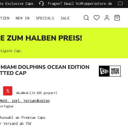
te Exclusive Caps
Fragen? Email hi@topperzstore.de
ÜTZEN
NEW IN
SPECIALS
SALE
TE ZUM HALBEN PREIS!
tigste Cap.
MIAMI DOLPHINS OCEAN EDITION
ITTED CAP
%
45,90 €
(34.86% gespart)
MwSt. zzgl. Versandkosten
erfügbar
Auswahl an Premium Caps
r Versand ab 75€