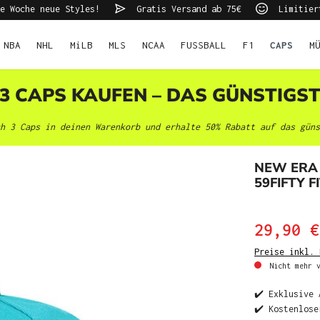
e Woche neue Styles!
Gratis Versand ab 75€
Limitier
NBA
NHL
MiLB
MLS
NCAA
FUSSBALL
F1
CAPS
M
 3 CAPS KAUFEN – DAS GÜNSTIGS
h 3 Caps in deinen Warenkorb und erhalte 50% Rabatt auf das güns
NEW ERA 
59FIFTY F
29,90 €
Preise inkl. 
Nicht mehr v
✔️ Exklusive 
✔️ Kostenlose