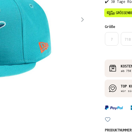
✔️ 30 Tage Rü
auswähl
Größe
7
718
KOSTE
ab 75€
TOP K
wir si
PRODUKTNUMME