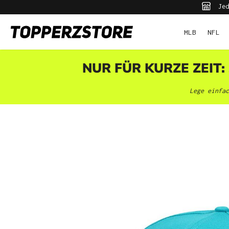
Jed
pringen
Zur Hauptnavigation springen
MLB
NFL
NUR FÜR KURZE ZEIT:
Lege einfac
Bildergalerie überspringen