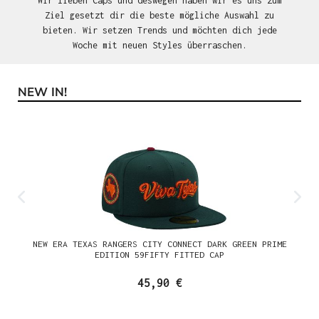
Wir lieben Caps und deswegen haben wir es uns zum
Ziel gesetzt dir die beste mögliche Auswahl zu
bieten. Wir setzen Trends und möchten dich jede
Woche mit neuen Styles überraschen.
NEW IN!
Produktgalerie überspringen
NEW ERA TEXAS RANGERS CITY CONNECT DARK GREEN PRIME
EDITION 59FIFTY FITTED CAP
45,90 €