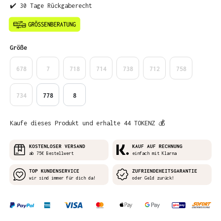
✔️ 30 Tage Rückgaberecht
auswählen
Größe
678
7
718
714
738
712
758
734
778
8
Kaufe dieses Produkt und erhalte 44 TOKENZ 💰
KOSTENLOSER VERSAND
KAUF AUF RECHNUNG
ab 75€ Bestellwert
einfach mit Klarna
TOP KUNDENSERVICE
ZUFRIENDEHEITSGARANTIE
wir sind immer für dich da!
oder Geld zurück!