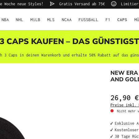
e Woche neue Styles!
Gratis Versand ab 75€
Limitier
NBA
NHL
MiLB
MLS
NCAA
FUSSBALL
F1
CAPS
M
 3 CAPS KAUFEN – DAS GÜNSTIGS
h 3 Caps in deinen Warenkorb und erhalte 50% Rabatt auf das güns
NEW ERA
AND GOL
26,90 €
Preise inkl. 
Nicht mehr v
✔️ Exklusive 
✔️ Kostenlose
✔️ 30 Tage Rü