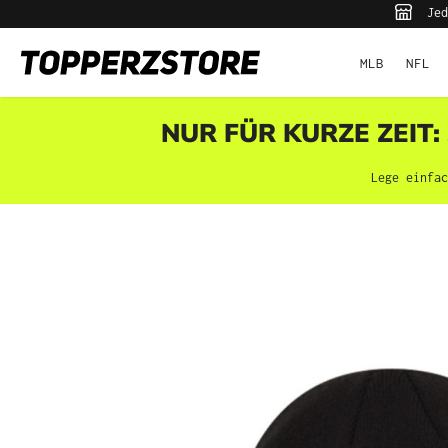
Jed
pringen
Zur Hauptnavigation springen
MLB
NFL
NUR FÜR KURZE ZEIT:
Lege einfac
Bildergalerie überspringen