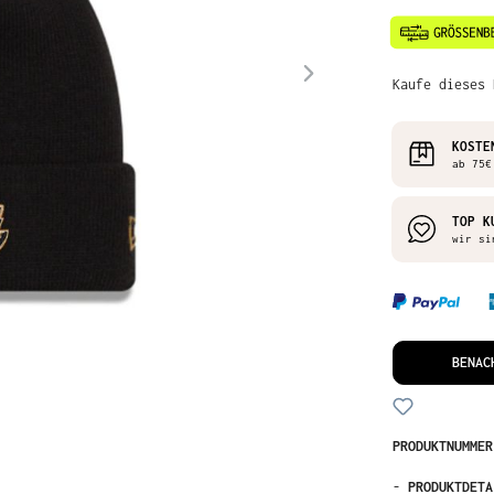
Kaufe dieses 
KOSTE
ab 75€
TOP K
wir si
BENAC
PRODUKTNUMME
-
PRODUKTDETA