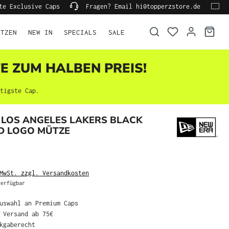
te Exclusive Caps
Fragen? Email hi@topperzstore.de
ÜTZEN
NEW IN
SPECIALS
SALE
TE ZUM HALBEN PREIS!
tigste Cap.
 LOS ANGELES LAKERS BLACK
D LOGO MÜTZE
MwSt. zzgl. Versandkosten
erfügbar
Auswahl an Premium Caps
r Versand ab 75€
ckgaberecht