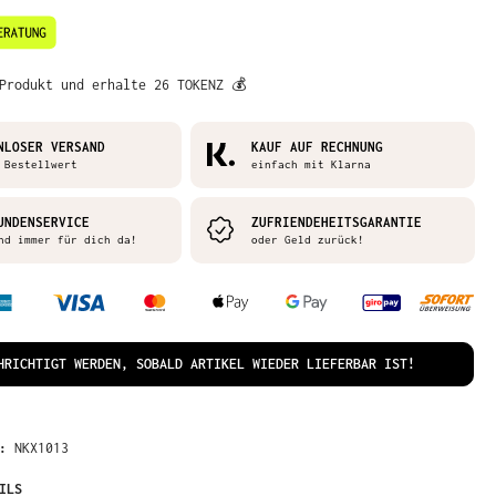
Produkt und erhalte 26 TOKENZ 💰
NLOSER VERSAND
KAUF AUF RECHNUNG
 Bestellwert
einfach mit Klarna
UNDENSERVICE
ZUFRIENDEHEITSGARANTIE
nd immer für dich da!
oder Geld zurück!
HRICHTIGT WERDEN, SOBALD ARTIKEL WIEDER LIEFERBAR IST!
R:
NKX1013
ILS