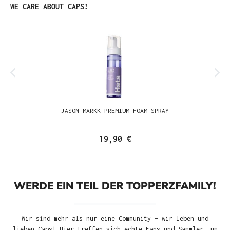
Produktgalerie überspringen
WE CARE ABOUT CAPS!
JASON MARKK PREMIUM FOAM SPRAY
19,90 €
WERDE EIN TEIL DER TOPPERZFAMILY!
Wir sind mehr als nur eine Community – wir leben und
lieben Caps! Hier treffen sich echte Fans und Sammler, um