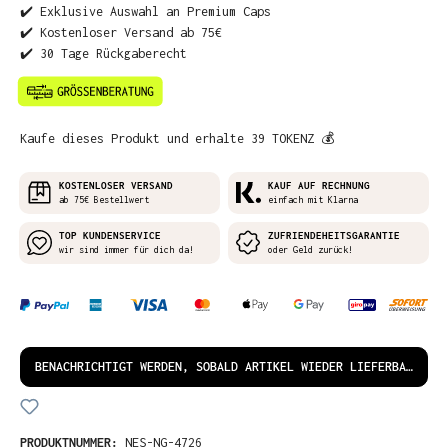
✔️ Exklusive Auswahl an Premium Caps
✔️ Kostenloser Versand ab 75€
✔️ 30 Tage Rückgaberecht
Kaufe dieses Produkt und erhalte 39 TOKENZ 💰
KOSTENLOSER VERSAND
KAUF AUF RECHNUNG
ab 75€ Bestellwert
einfach mit Klarna
TOP KUNDENSERVICE
ZUFRIENDEHEITSGARANTIE
wir sind immer für dich da!
oder Geld zurück!
BENACHRICHTIGT WERDEN, SOBALD ARTIKEL WIEDER LIEFERBAR IST!
PRODUKTNUMMER:
NES-NG-4726