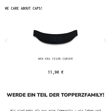
Produktgalerie überspringen
WE CARE ABOUT CAPS!
NEW ERA VISOR CURVER
11,90 €
WERDE EIN TEIL DER TOPPERZFAMILY!
Wir sind mehr als nur eine Community – wir leben und