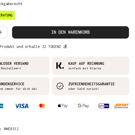
ckgaberecht
 Anzahl: Gib den gewünschten Wert ein 
IN DEN WARENKORB
Produkt und erhalte 32 TOKENZ 💰
NLOSER VERSAND
KAUF AUF RECHNUNG
 Bestellwert
einfach mit Klarna
UNDENSERVICE
ZUFRIENDEHEITSGARANTIE
nd immer für dich da!
oder Geld zurück!
R:
NWE8312