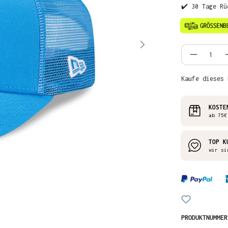
✔️ 30 Tage Rü
Produkt
Kaufe dieses 
KOSTE
ab 75€
TOP K
wir si
PRODUKTNUMME