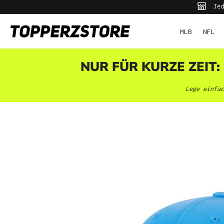
Jed
pringen
Zur Hauptnavigation springen
MLB
NFL
NUR FÜR KURZE ZEIT:
Lege einfac
Bildergalerie überspringen