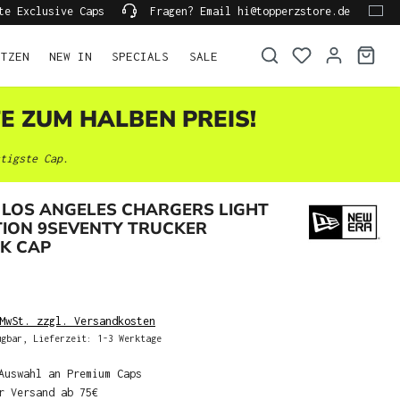
te Exclusive Caps
Fragen? Email hi@topperzstore.de
ÜTZEN
NEW IN
SPECIALS
SALE
TE ZUM HALBEN PREIS!
tigste Cap.
 LOS ANGELES CHARGERS LIGHT
TION 9SEVENTY TRUCKER
K CAP
MwSt. zzgl. Versandkosten
gbar, Lieferzeit: 1-3 Werktage
Auswahl an Premium Caps
r Versand ab 75€