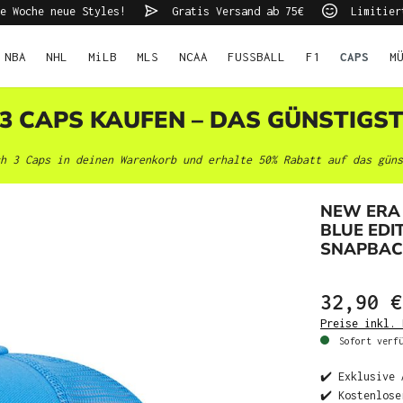
e Woche neue Styles!
Gratis Versand ab 75€
Limitier
NBA
NHL
MiLB
MLS
NCAA
FUSSBALL
F1
CAPS
M
 3 CAPS KAUFEN – DAS GÜNSTIGS
h 3 Caps in deinen Warenkorb und erhalte 50% Rabatt auf das güns
NEW ERA
BLUE EDI
SNAPBAC
32,90 €
Preise inkl. 
Sofort verfü
✔️ Exklusive 
✔️ Kostenlose