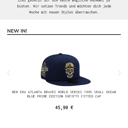
Ziel gesetzt dir die beste mögliche Auswahl zu
bieten. Wir setzen Trends und möchten dich jede
Woche mit neuen Styles überraschen.
NEW IN!
Produktgalerie überspringen
NEW ERA ATLANTA BRAVES WORLD SERIES 1995 SKULL OCEAN
BLUE PRIME EDITION 59FIFTY FITTED CAP
45,90 €