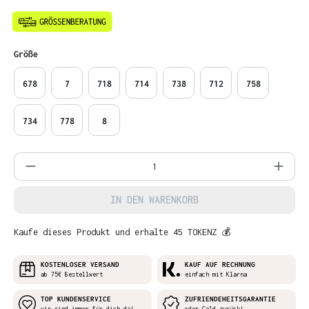
auswählen
Größe
678
7
718
714
738
712
758
734
778
8
Produkt Anzahl: Gib den gewünschten Wer
IN DEN WARENKORB
Kaufe dieses Produkt und erhalte 45 TOKENZ 💰
KOSTENLOSER VERSAND
KAUF AUF RECHNUNG
ab 75€ Bestellwert
einfach mit Klarna
TOP KUNDENSERVICE
ZUFRIENDEHEITSGARANTIE
wir sind immer für dich da!
oder Geld zurück!