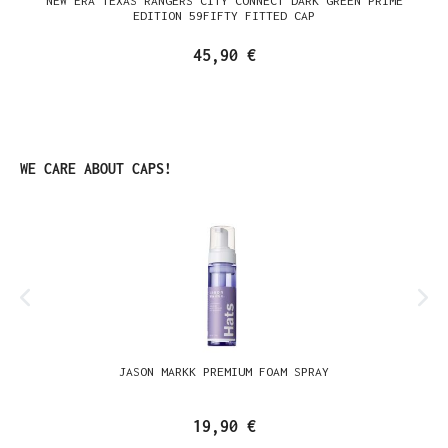
NEW ERA TEXAS RANGERS CITY CONNECT DARK GREEN PRIME
EDITION 59FIFTY FITTED CAP
45,90 €
Produktgalerie überspringen
WE CARE ABOUT CAPS!
JASON MARKK PREMIUM FOAM SPRAY
19,90 €