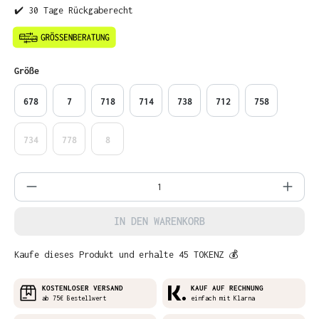
✔️ 30 Tage Rückgaberecht
auswählen
Größe
678
7
718
714
738
712
758
734
778
8
Produkt Anzahl: Gib den gewünschten Wer
IN DEN WARENKORB
Kaufe dieses Produkt und erhalte 45 TOKENZ 💰
KOSTENLOSER VERSAND
KAUF AUF RECHNUNG
ab 75€ Bestellwert
einfach mit Klarna