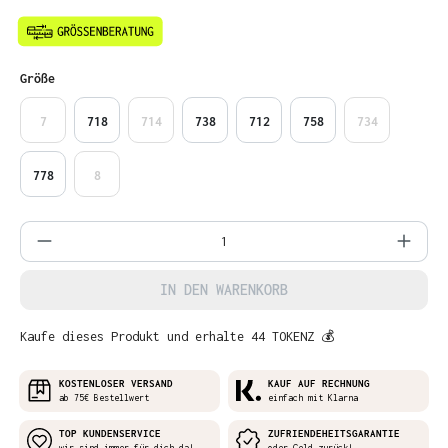
auswählen
Größe
7
718
714
738
712
758
734
778
8
Produkt Anzahl: Gib den gewünschten Wer
IN DEN WARENKORB
Kaufe dieses Produkt und erhalte 44 TOKENZ 💰
KOSTENLOSER VERSAND
KAUF AUF RECHNUNG
ab 75€ Bestellwert
einfach mit Klarna
TOP KUNDENSERVICE
ZUFRIENDEHEITSGARANTIE
wir sind immer für dich da!
oder Geld zurück!