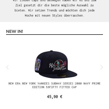
Wir lieben Caps und deswegen haben wir es uns zum
Ziel gesetzt dir die beste mögliche Auswahl zu
bieten. Wir setzen Trends und möchten dich jede
Woche mit neuen Styles überraschen.
NEW IN!
Produktgalerie überspringen
NEW ERA NEW YORK YANKEES SUBWAY SERIES 2000 NAVY PRIME
EDITION 59FIFTY FITTED CAP
45,90 €