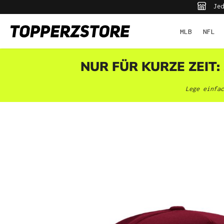
Jed
pringen
Zur Hauptnavigation springen
MLB
NFL
NUR FÜR KURZE ZEIT:
Lege einfac
Bildergalerie überspringen