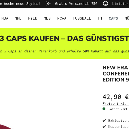
e Woche neue Styles!
Gratis Versand ab 75€
Limitier
NBA
NHL
MiLB
MLS
NCAA
FUSSBALL
F1
CAPS
M
 3 CAPS KAUFEN – DAS GÜNSTIGS
h 3 Caps in deinen Warenkorb und erhalte 50% Rabatt auf das güns
NEW ERA 
CONFEREN
EDITION 
42,90 €
Preise inkl. 
Sofort verfü
✔️ Exklusive 
✔️ Kostenlose