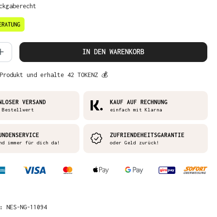
ckgaberecht
 Anzahl: Gib den gewünschten Wert ein 
IN DEN WARENKORB
Produkt und erhalte 42 TOKENZ 💰
NLOSER VERSAND
KAUF AUF RECHNUNG
 Bestellwert
einfach mit Klarna
UNDENSERVICE
ZUFRIENDEHEITSGARANTIE
nd immer für dich da!
oder Geld zurück!
R:
NES-NG-11094