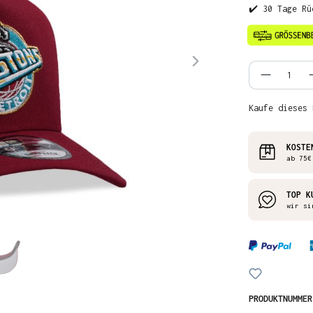
✔️ 30 Tage Rü
Produkt
Kaufe dieses 
KOSTE
ab 75€
TOP K
wir si
PRODUKTNUMME