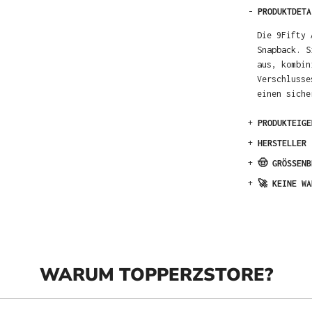
-
PRODUKTDETA
Die 9Fifty 
Snapback. S
aus, kombin
Verschlusse
einen siche
+
PRODUKTEIGE
+
HERSTELLER
+
🤠 GRÖSSENB
+
🚀 KEINE WA
WARUM TOPPERZSTORE?