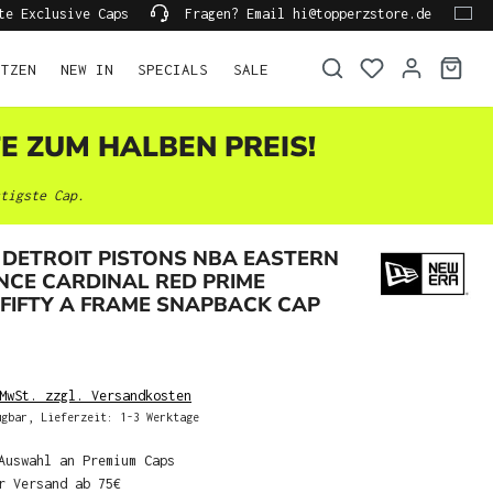
te Exclusive Caps
Fragen? Email hi@topperzstore.de
ÜTZEN
NEW IN
SPECIALS
SALE
TE ZUM HALBEN PREIS!
tigste Cap.
DETROIT PISTONS NBA EASTERN
CE CARDINAL RED PRIME
9FIFTY A FRAME SNAPBACK CAP
MwSt. zzgl. Versandkosten
gbar, Lieferzeit: 1-3 Werktage
Auswahl an Premium Caps
r Versand ab 75€