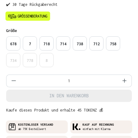
✔️ 30 Tage Rückgaberecht
auswählen
Größe
678
7
718
714
738
712
758
734
778
8
Produkt Anzahl: Gib den gewünschten Wer
IN DEN WARENKORB
Kaufe dieses Produkt und erhalte 45 TOKENZ 💰
KOSTENLOSER VERSAND
KAUF AUF RECHNUNG
ab 75€ Bestellwert
einfach mit Klarna