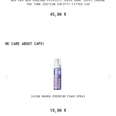
NEW ERA NEW ENGLAND PATRIOTS SUPER BOWL XXXVI CHROME
TWO TONE EDITION 59FIFTY FITTED CAP
45,90 €
Produktgalerie überspringen
WE CARE ABOUT CAPS!
JASON MARKK PREMIUM FOAM SPRAY
19,90 €