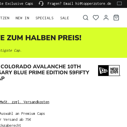
te Exclusive Caps
Fragen? Email hi@topperzstore.de
ÜTZEN
NEW IN
SPECIALS
SALE
TE ZUM HALBEN PREIS!
tigste Cap.
 COLORADO AVALANCHE 10TH
ARY BLUE PRIME EDITION 59FIFTY
AP
MwSt. zzgl. Versandkosten
Auswahl an Premium Caps
r Versand ab 75€
ckgaberecht