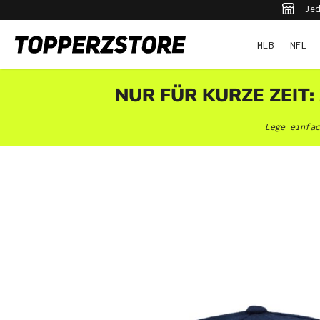
Jed
pringen
Zur Hauptnavigation springen
MLB
NFL
NUR FÜR KURZE ZEIT:
Lege einfac
Bildergalerie überspringen