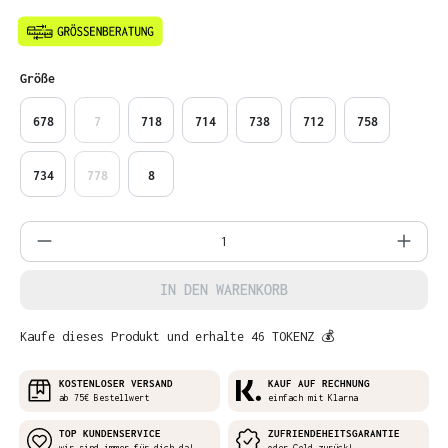
auswählen
Größe
678
7
718
714
738
712
758
734
778
8
Produkt Anzahl: Gib den gewünschten Wer
IN DEN WARENKORB
Kaufe dieses Produkt und erhalte 46 TOKENZ 💰
KOSTENLOSER VERSAND
KAUF AUF RECHNUNG
ab 75€ Bestellwert
einfach mit Klarna
TOP KUNDENSERVICE
ZUFRIENDEHEITSGARANTIE
wir sind immer für dich da!
oder Geld zurück!