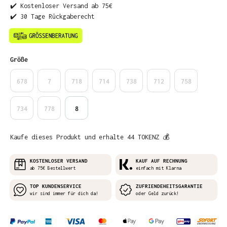
✔️ Kostenloser Versand ab 75€
✔️ 30 Tage Rückgaberecht
auswählen
Größe
678
7
718
714
738
712
758
734
778
8
Kaufe dieses Produkt und erhalte 44 TOKENZ 💰
KOSTENLOSER VERSAND
KAUF AUF RECHNUNG
ab 75€ Bestellwert
einfach mit Klarna
TOP KUNDENSERVICE
ZUFRIENDEHEITSGARANTIE
wir sind immer für dich da!
oder Geld zurück!