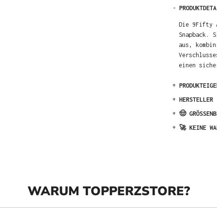
-
PRODUKTDETA
Die 9Fifty 
Snapback. S
aus, kombin
Verschlusse
einen siche
+
PRODUKTEIGE
+
HERSTELLER
+
🤠 GRÖSSENB
+
🚀 KEINE WA
WARUM TOPPERZSTORE?