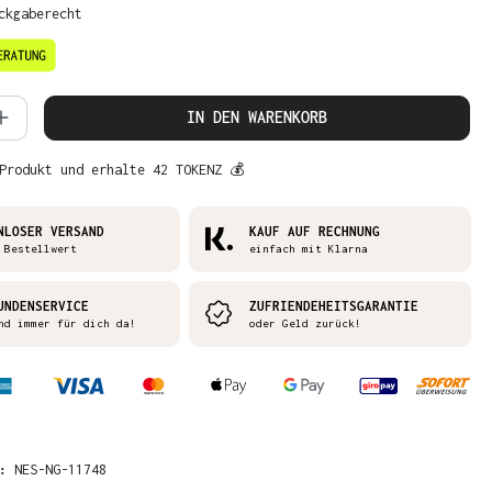
ckgaberecht
 Anzahl: Gib den gewünschten Wert ein 
IN DEN WARENKORB
Produkt und erhalte 42 TOKENZ 💰
NLOSER VERSAND
KAUF AUF RECHNUNG
 Bestellwert
einfach mit Klarna
UNDENSERVICE
ZUFRIENDEHEITSGARANTIE
nd immer für dich da!
oder Geld zurück!
R:
NES-NG-11748