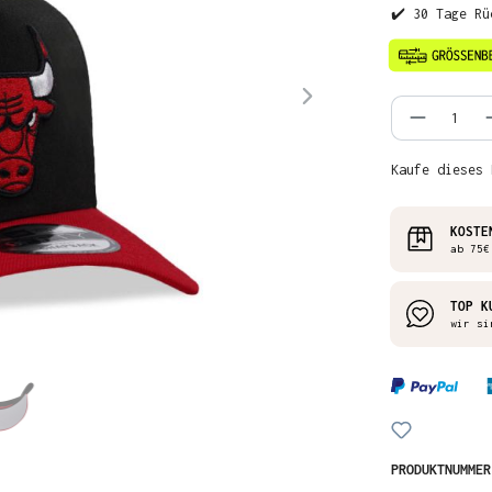
✔️ 30 Tage Rü
Produkt
Kaufe dieses 
KOSTE
ab 75€
TOP K
wir si
PRODUKTNUMME