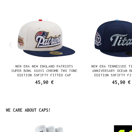
NEW ERA NEW ENGLAND PATRIOTS
NEW ERA TENNESSEE T
N
SUPER BOWL XXXVI CHROME TWO TONE
ANNIVERSARY OCEAN B
EDITION 59FIFTY FITTED CAP
EDITION 59FIFTY FI
45,90 €
45,90 €
Produktgalerie überspringen
WE CARE ABOUT CAPS!