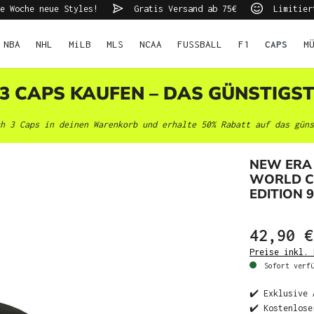
e Woche neue Styles!
Gratis Versand ab 75€
Limitier
NBA
NHL
MiLB
MLS
NCAA
FUSSBALL
F1
CAPS
M
 3 CAPS KAUFEN – DAS GÜNSTIGS
h 3 Caps in deinen Warenkorb und erhalte 50% Rabatt auf das güns
NEW ERA
WORLD C
EDITION 
42,90 €
Preise inkl. 
Sofort verfü
✔️ Exklusive 
✔️ Kostenlose