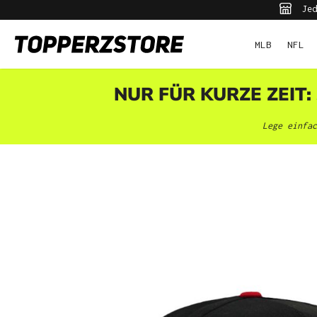
Jed
pringen
Zur Hauptnavigation springen
MLB
NFL
NUR FÜR KURZE ZEIT:
Lege einfac
Bildergalerie überspringen