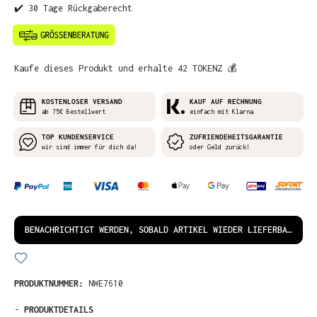
✔️ 30 Tage Rückgaberecht
Kaufe dieses Produkt und erhalte 42 TOKENZ 💰
KOSTENLOSER VERSAND
KAUF AUF RECHNUNG
ab 75€ Bestellwert
einfach mit Klarna
TOP KUNDENSERVICE
ZUFRIENDEHEITSGARANTIE
wir sind immer für dich da!
oder Geld zurück!
BENACHRICHTIGT WERDEN, SOBALD ARTIKEL WIEDER LIEFERBAR IST!
PRODUKTNUMMER:
NWE7610
-
PRODUKTDETAILS