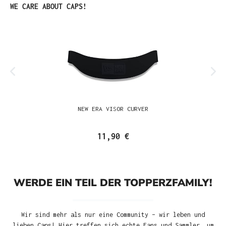
Produktgalerie überspringen
WE CARE ABOUT CAPS!
NEW ERA VISOR CURVER
11,90 €
WERDE EIN TEIL DER TOPPERZFAMILY!
Wir sind mehr als nur eine Community – wir leben und
lieben Caps! Hier treffen sich echte Fans und Sammler, um