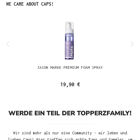
Produktgalerie überspringen
WE CARE ABOUT CAPS!
JASON MARKK PREMIUM FOAM SPRAY
19,90 €
WERDE EIN TEIL DER TOPPERZFAMILY!
Wir sind mehr als nur eine Community – wir leben und
lieben Caps! Hier treffen sich echte Fans und Sammler, um