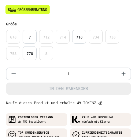
auswählen
Größe
678
7
712
714
718
734
738
758
778
8
Produkt Anzahl: Gib den gewünschten Wer
IN DEN WARENKORB
Kaufe dieses Produkt und erhalte 49 TOKENZ 💰
KOSTENLOSER VERSAND
KAUF AUF RECHNUNG
ab 75€ Bestellwert
einfach mit Klarna
TOP KUNDENSERVICE
ZUFRIENDEHEITSGARANTIE
wir sind immer für dich da!
oder Geld zurück!