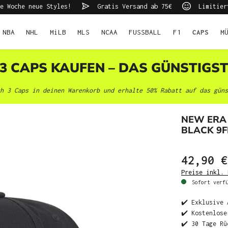
e Woche neue Styles!
Gratis Versand ab 75€
Limitier
NBA
NHL
MiLB
MLS
NCAA
FUSSBALL
F1
CAPS
M
 3 CAPS KAUFEN – DAS GÜNSTIGS
h 3 Caps in deinen Warenkorb und erhalte 50% Rabatt auf das güns
NEW ERA
BLACK 9F
42,90 €
Preise inkl. 
Sofort verfü
✔️ Exklusive 
✔️ Kostenlose
✔️ 30 Tage Rü