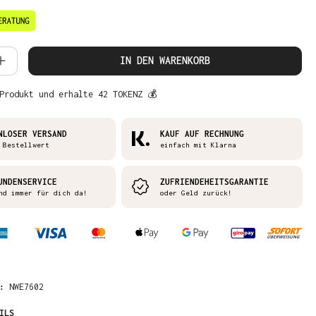
 Anzahl: Gib den gewünschten Wert ein 
IN DEN WARENKORB
Produkt und erhalte 42 TOKENZ 💰
NLOSER VERSAND
KAUF AUF RECHNUNG
 Bestellwert
einfach mit Klarna
UNDENSERVICE
ZUFRIENDEHEITSGARANTIE
nd immer für dich da!
oder Geld zurück!
R:
NWE7602
ILS