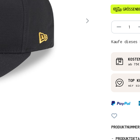
Produkt
Kaufe dieses 
KOSTE
ab 75€
TOP K
wir si
PRODUKTNUMME
-
PRODUKTDETA