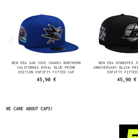
NEW ERA SAN JOSE SHARKS NORTHERN
NEW ERA WINNIPEG J
N
CALIFORNIA ROYAL BLUE PRIME
ANNIVERSARY BLACK PR
EDITION 59FIFTY FITTED CAP
59FIFTY FITTED
45,90 €
45,90 €
Produktgalerie überspringen
WE CARE ABOUT CAPS!