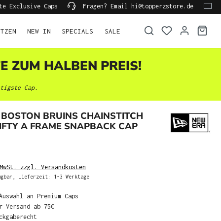
te Exclusive Caps
Fragen? Email hi@topperzstore.de
ÜTZEN
NEW IN
SPECIALS
SALE
TE ZUM HALBEN PREIS!
tigste Cap.
 BOSTON BRUINS CHAINSTITCH
IFTY A FRAME SNAPBACK CAP
MwSt. zzgl. Versandkosten
gbar, Lieferzeit: 1-3 Werktage
Auswahl an Premium Caps
r Versand ab 75€
ckgaberecht