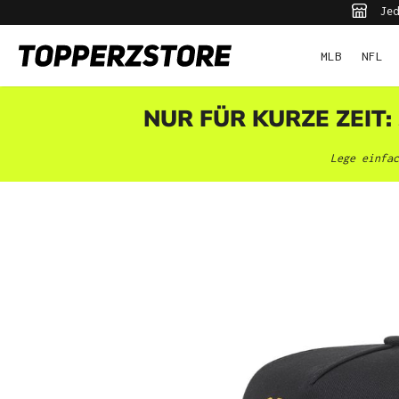
Jed
pringen
Zur Hauptnavigation springen
MLB
NFL
NUR FÜR KURZE ZEIT:
Lege einfac
Bildergalerie überspringen