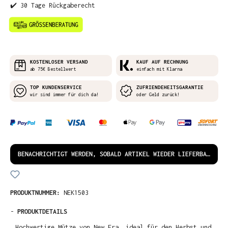
✔️ 30 Tage Rückgaberecht
KOSTENLOSER VERSAND
KAUF AUF RECHNUNG
ab 75€ Bestellwert
einfach mit Klarna
TOP KUNDENSERVICE
ZUFRIENDEHEITSGARANTIE
wir sind immer für dich da!
oder Geld zurück!
BENACHRICHTIGT WERDEN, SOBALD ARTIKEL WIEDER LIEFERBAR IST!
PRODUKTNUMMER:
NEK1503
-
PRODUKTDETAILS
Hochwertige Mütze von New Era, ideal für den Herbst und