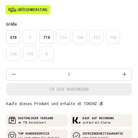
auswählen
Größe
678
7
718
714
738
712
758
734
778
8
Produkt Anzahl: Gib den gewünschten Wer
IN DEN WARENKORB
Kaufe dieses Produkt und erhalte 45 TOKENZ 💰
KOSTENLOSER VERSAND
KAUF AUF RECHNUNG
ab 75€ Bestellwert
einfach mit Klarna
TOP KUNDENSERVICE
ZUFRIENDEHEITSGARANTIE
wir sind immer für dich da!
oder Geld zurück!