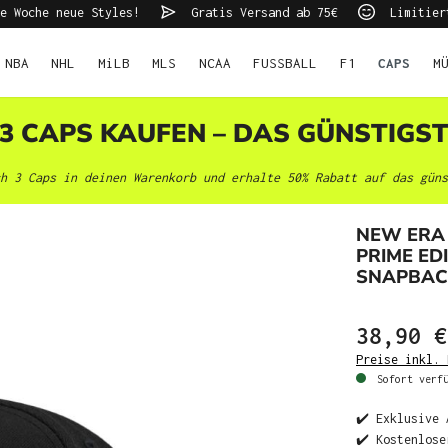
e Woche neue Styles!
Gratis Versand ab 75€
Limitier
NBA
NHL
MiLB
MLS
NCAA
FUSSBALL
F1
CAPS
M
 3 CAPS KAUFEN – DAS GÜNSTIGS
h 3 Caps in deinen Warenkorb und erhalte 50% Rabatt auf das güns
NEW ERA
PRIME ED
SNAPBAC
38,90 €
Preise inkl. 
Sofort verfü
✔️ Exklusive 
✔️ Kostenlose