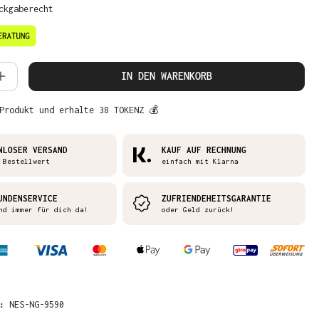
ckgaberecht
 Anzahl: Gib den gewünschten Wert ein 
IN DEN WARENKORB
Produkt und erhalte 38 TOKENZ 💰
NLOSER VERSAND
KAUF AUF RECHNUNG
 Bestellwert
einfach mit Klarna
UNDENSERVICE
ZUFRIENDEHEITSGARANTIE
nd immer für dich da!
oder Geld zurück!
R:
NES-NG-9590