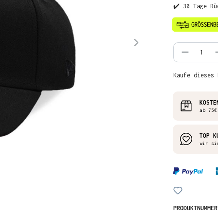
✔️ 30 Tage Rü
Produkt
Kaufe dieses 
KOSTE
ab 75€
TOP K
wir si
PRODUKTNUMME