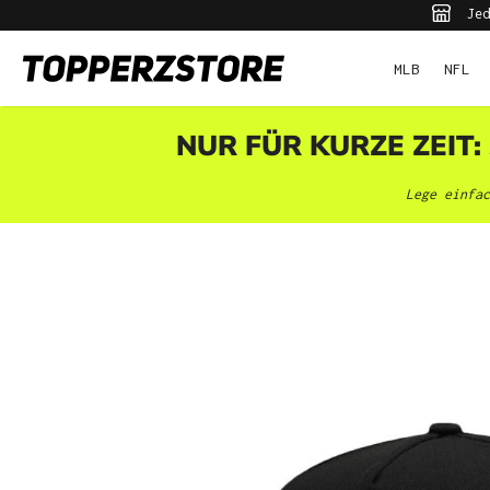
Jed
pringen
Zur Hauptnavigation springen
MLB
NFL
NUR FÜR KURZE ZEIT:
Lege einfac
Bildergalerie überspringen