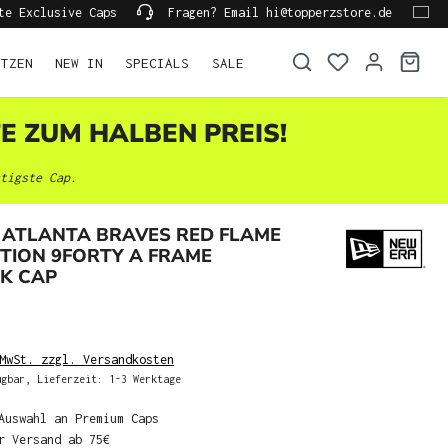
te Exclusive Caps
Fragen? Email hi@topperzstore.de
ÜTZEN
NEW IN
SPECIALS
SALE
TE ZUM HALBEN PREIS!
tigste Cap.
 ATLANTA BRAVES RED FLAME
ITION 9FORTY A FRAME
K CAP
MwSt. zzgl. Versandkosten
gbar, Lieferzeit: 1-3 Werktage
Auswahl an Premium Caps
r Versand ab 75€