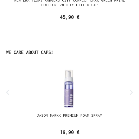
NEW ERA TEXAS RANGERS CITY CONNECT DARK GREEN PRIME
EDITION 59FIFTY FITTED CAP
45,90 €
Produktgalerie überspringen
WE CARE ABOUT CAPS!
JASON MARKK PREMIUM FOAM SPRAY
19,90 €