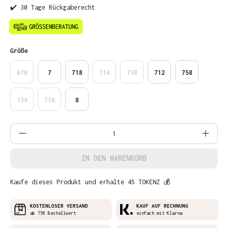
✔️ 30 Tage Rückgaberecht
auswählen
Größe
678
7
718
714
738
712
758
734
778
8
Produkt Anzahl: Gib den gewünschten Wer
IN DEN WARENKORB
Kaufe dieses Produkt und erhalte 45 TOKENZ 💰
KOSTENLOSER VERSAND
KAUF AUF RECHNUNG
ab 75€ Bestellwert
einfach mit Klarna