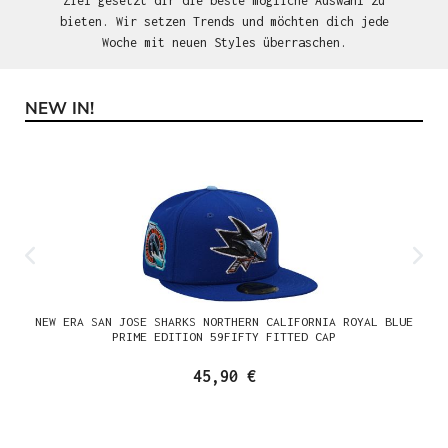
Ziel gesetzt dir die beste mögliche Auswahl zu
bieten. Wir setzen Trends und möchten dich jede
Woche mit neuen Styles überraschen.
NEW IN!
Produktgalerie überspringen
NEW ERA SAN JOSE SHARKS NORTHERN CALIFORNIA ROYAL BLUE
PRIME EDITION 59FIFTY FITTED CAP
45,90 €