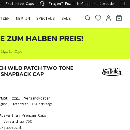
te Exclusive Caps
Fragen? Email hi@topperzstore.de
ÜTZEN
NEW IN
SPECIALS
SALE
TE ZUM HALBEN PREIS!
tigste Cap.
CH WILD PATCH TWO TONE
 SNAPBACK CAP
MwSt. zzgl. Versandkosten
gbar, Lieferzeit: 1-3 Werktage
Auswahl an Premium Caps
r Versand ab 75€
ckgaberecht