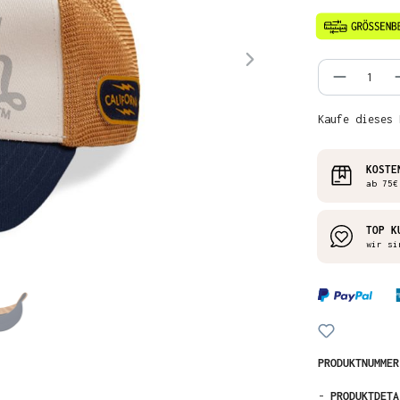
Produkt
Kaufe dieses 
KOSTE
ab 75€
TOP K
wir si
PRODUKTNUMME
-
PRODUKTDETA