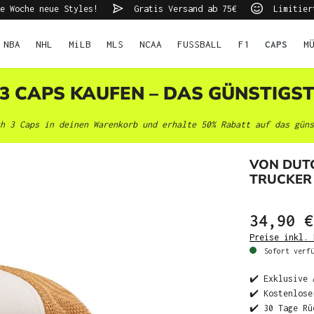
e Woche neue Styles!
Gratis Versand ab 75€
Limitier
NBA
NHL
MiLB
MLS
NCAA
FUSSBALL
F1
CAPS
M
 3 CAPS KAUFEN – DAS GÜNSTIGS
h 3 Caps in deinen Warenkorb und erhalte 50% Rabatt auf das güns
VON DUT
TRUCKER
34,90 €
Preise inkl. 
Sofort verfü
✔️ Exklusive 
✔️ Kostenlose
✔️ 30 Tage Rü