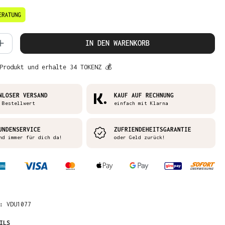
 Anzahl: Gib den gewünschten Wert ein 
IN DEN WARENKORB
Produkt und erhalte 34 TOKENZ 💰
NLOSER VERSAND
KAUF AUF RECHNUNG
 Bestellwert
einfach mit Klarna
UNDENSERVICE
ZUFRIENDEHEITSGARANTIE
nd immer für dich da!
oder Geld zurück!
R:
VDU1077
ILS